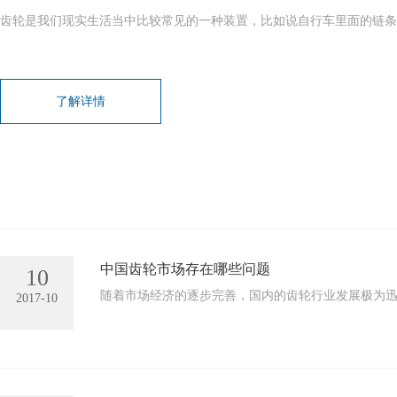
齿轮是我们现实生活当中比较常见的一种装置，比如说自行车里面的链条和
了解详情
中国齿轮市场存在哪些问题
10
随着市场经济的逐步完善，国内的齿轮行业发展极为迅
2017-10