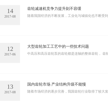
齿轮减速机竞争力提升刻不容缓
14
随着我国经济的不断发展，工业化与城镇化也不断受
2017-08
大型齿轮加工工艺中的一些技术问题
12
中高压和高压齿轮泵的齿轮都是连轴的整体齿轮， 齿轮
2017-06
国内齿轮市场 产业结构升级不能慢
13
随着市场经济的逐步完善，我国齿轮行业取得了较大发
2017-08