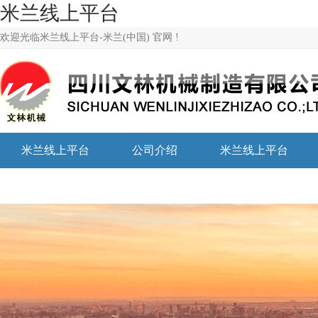
米兰线上平台
欢迎光临米兰线上平台-米兰(中国) 官网 !
米兰线上平台
公司介绍
米兰线上平台
米兰线上平台-米兰(中国)