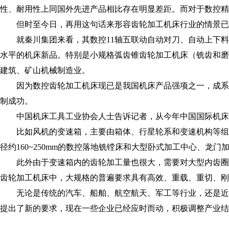
性、耐用性上同国外先进产品相比存在明显差距。而对于数控精
但时至今日，再用这句话来形容齿轮加工机床行业的情景已
就秦川集团来看，其数控11轴五联动自动对刀、自动上下料蜗
水平的机床新品。特别是小规格弧齿锥齿轮加工机床（铣齿和磨
建筑、矿山机械制造业。
因为数控齿轮加工机床现已是我国机床产品强项之一，成系列
制成功。
中国机床工具工业协会人士告诉记者，从今年中国国际机床展
比如风机的变速箱，主要由箱体、行星轮系和变速机构等组成
径约160~250mm的数控落地铣镗床和大型卧式加工中心、
此外由于变速箱内的齿轮加工量也很大，需要对大型内齿圈、
齿轮加工机床中，大规格的普遍要求具有高效、重载、重切、刚
无论是传统的汽车、船舶、航空航天、军工等行业，还是近年
提出了新的要求，现在一些企业已经应时而动，积极调整产业结