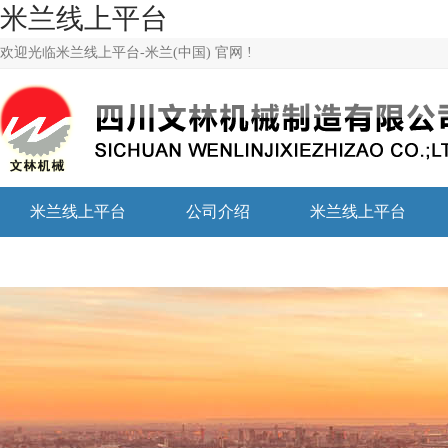
米兰线上平台
欢迎光临米兰线上平台-米兰(中国) 官网 !
米兰线上平台
公司介绍
米兰线上平台
米兰线上平台-米兰(中国)