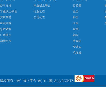
公司介绍
米兰线上平台
齿轮箱
米兰线上平台
行业动态
直齿
资质荣誉
公司公告
斜齿
组织架构
伞齿
总裁致辞
齿圈
厂房展示
轴齿
国际合作
大齿轮
变速箱
毛坯轴
版权所有：米兰线上平台-米兰(中国) ALL RIGHTS