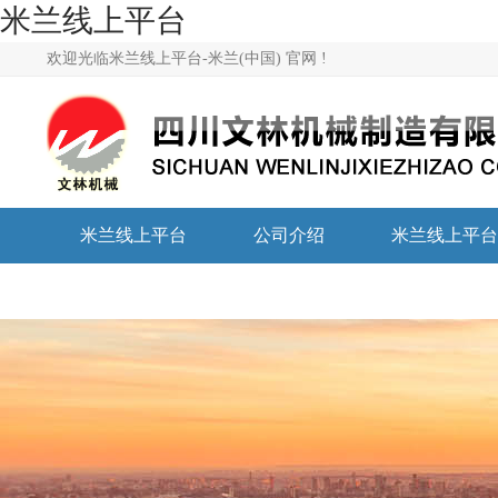
米兰线上平台
欢迎光临米兰线上平台-米兰(中国) 官网 !
米兰线上平台
公司介绍
米兰线上平台
米兰线上平台-米兰(中国)