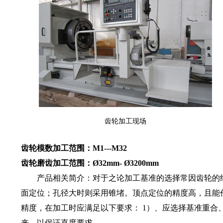
齿轮加工现场
齿轮模数加工范围：M1---M32
齿轮磨齿加工范围：Ø32mm- Ø3200mm
产品相关简介：对于之论加工基准的选择常因齿轮的
面定位；孔径大时则采用锥堵。顶点定位的精度高，且能
精度，在加工时应满足以下要求： 1）、应选择基准重合
来，以保证直度要求。