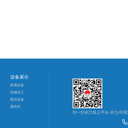
设备展示
检测设备
机械加工
数控设备
磨齿机
扫一扫米兰线上平台-米兰(中国