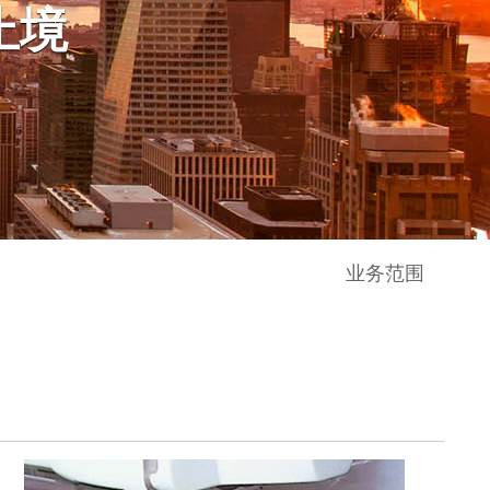
止境
业务范围